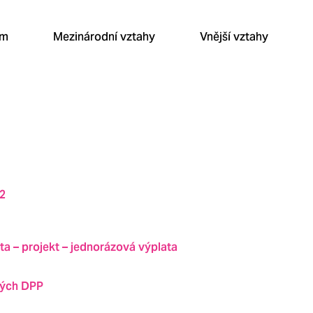
um
Mezinárodní vztahy
Vnější vztahy
22
ta – projekt – jednorázová výplata
vých DPP