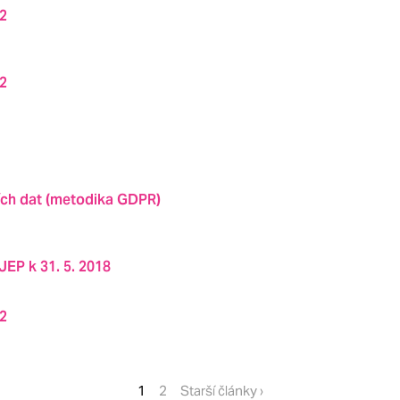
22
22
ch dat (metodika GDPR)
EP k 31. 5. 2018
22
1
2
Starší články ›