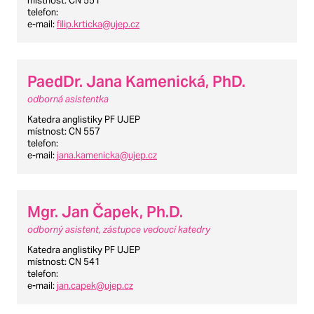
místnost
: CN 551
telefon
:
e-mail
:
filip.krticka@ujep.cz
PaedDr. Jana Kamenická, PhD.
odborná asistentka
Katedra anglistiky PF UJEP
místnost
: CN 557
telefon
:
e-mail
:
jana.kamenicka@ujep.cz
Mgr. Jan Čapek, Ph.D.
odborný asistent, zástupce vedoucí katedry
Katedra anglistiky PF UJEP
místnost
: CN 541
telefon
:
e-mail
:
jan.capek@ujep.cz