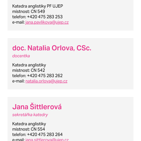
Katedra anglistiky PF UJEP
místnost
: CN 549
telefon
: +420 475 283 253
e-mail
:
jana.pavlikova@ujep.cz
doc. Natalia Orlova, CSc.
docentka
Katedra anglistiky
místnost
: CN 542
telefon
: +420 475 283 262
e-mail
:
natalia.orlova@ujep.cz
Jana Šittlerová
sekretářka katedry
Katedra anglistiky
místnost
: CN 554
telefon
: +420 475 283 264
e-mail
:
jana.sittlerova@ujep.cz