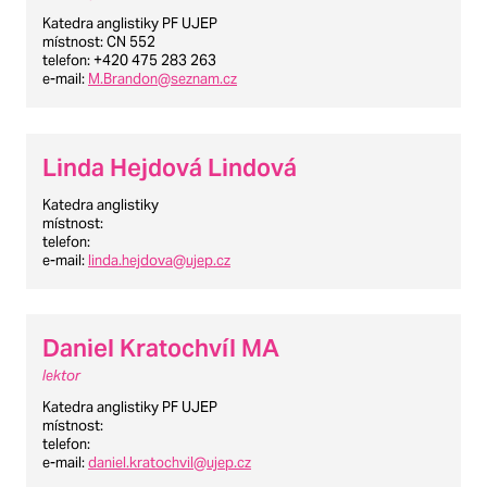
Katedra anglistiky PF UJEP
místnost
: CN 552
telefon
: +420 475 283 263
e-mail
:
M.Brandon@seznam.cz
Linda Hejdová Lindová
Katedra anglistiky
místnost
:
telefon
:
e-mail
:
linda.hejdova@ujep.cz
Daniel Kratochvíl MA
lektor
Katedra anglistiky PF UJEP
místnost
:
telefon
:
e-mail
:
daniel.kratochvil@ujep.cz