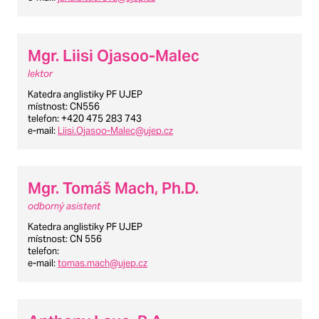
Mgr. Liisi Ojasoo-Malec
lektor
Katedra anglistiky PF UJEP
místnost
: CN556
telefon
: +420 475 283 743
e-mail
:
Liisi.Ojasoo-Malec@ujep.cz
Mgr. Tomáš Mach, Ph.D.
odborný asistent
Katedra anglistiky PF UJEP
místnost
: CN 556
telefon
:
e-mail
:
tomas.mach@ujep.cz