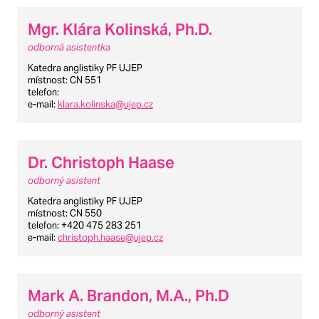
Mgr. Klára Kolinská, Ph.D.
odborná asistentka
Katedra anglistiky PF UJEP
místnost
: CN 551
telefon
:
e-mail
:
klara.kolinska@ujep.cz
Dr. Christoph Haase
odborný asistent
Katedra anglistiky PF UJEP
místnost
: CN 550
telefon
: +420 475 283 251
e-mail
:
christoph.haase@ujep.cz
Mark A. Brandon, M.A., Ph.D
odborný asistent