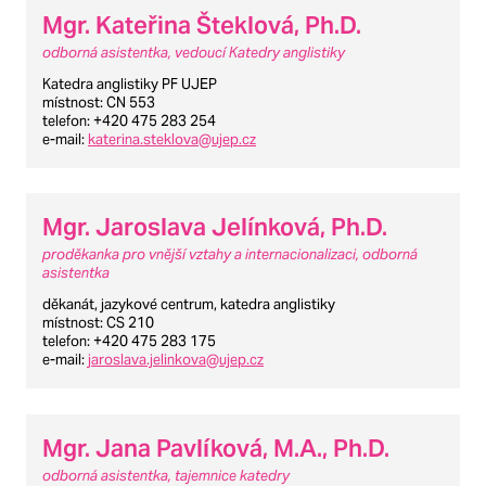
Mgr. Kateřina Šteklová, Ph.D.
odborná asistentka, vedoucí Katedry anglistiky
Katedra anglistiky PF UJEP
místnost
: CN 553
telefon
: +420 475 283 254
e-mail
:
katerina.steklova@ujep.cz
Mgr. Jaroslava Jelínková, Ph.D.
proděkanka pro vnější vztahy a internacionalizaci, odborná
asistentka
děkanát, jazykové centrum, katedra anglistiky
místnost
: CS 210
telefon
: +420 475 283 175
e-mail
:
jaroslava.jelinkova@ujep.cz
Mgr. Jana Pavlíková, M.A., Ph.D.
odborná asistentka, tajemnice katedry