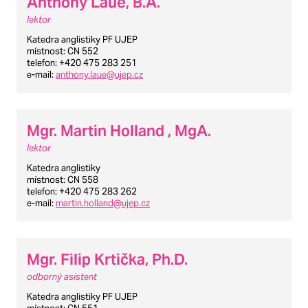
Anthony Laue, B.A.
lektor
Katedra anglistiky PF UJEP
místnost
: CN 552
telefon
: +420 475 283 251
e-mail
:
anthony.laue@ujep.cz
Mgr. Martin Holland , MgA.
lektor
Katedra anglistiky
místnost
: CN 558
telefon
: +420 475 283 262
e-mail
:
martin.holland@ujep.cz
Mgr. Filip Krtička, Ph.D.
odborný asistent
Katedra anglistiky PF UJEP