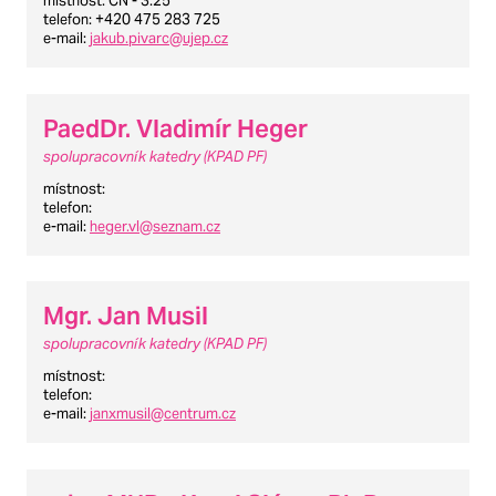
místnost
: CN - 3.25
telefon
: +420 475 283 725
e-mail
:
jakub.pivarc@ujep.cz
PaedDr. Vladimír Heger
spolupracovník katedry (KPAD PF)
místnost
:
telefon
:
e-mail
:
heger.vl@seznam.cz
Mgr. Jan Musil
spolupracovník katedry (KPAD PF)
místnost
:
telefon
:
e-mail
:
janxmusil@centrum.cz