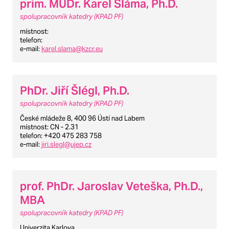
prim. MUDr. Karel Sláma, Ph.D.
spolupracovník katedry (KPAD PF)
místnost
:
telefon
:
e-mail
:
karel.slama@kzcr.eu
PhDr. Jiří Šlégl, Ph.D.
spolupracovník katedry (KPAD PF)
České mládeže 8, 400 96 Ústí nad Labem
místnost
: CN - 2.31
telefon
: +420 475 283 758
e-mail
:
jiri.slegl@ujep.cz
prof. PhDr. Jaroslav Veteška, Ph.D.,
MBA
spolupracovník katedry (KPAD PF)
Univerzita Karlova