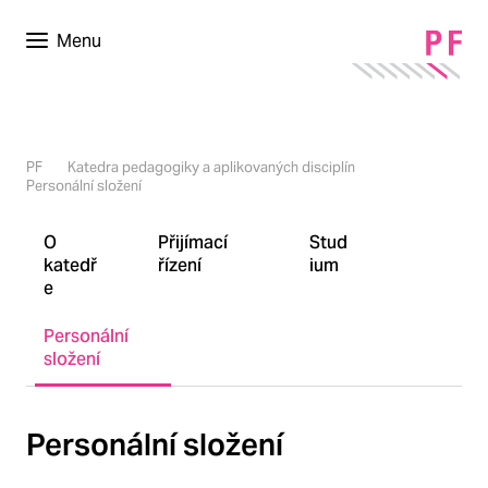
Menu
PF
Katedra pedagogiky a aplikovaných disciplín
Personální složení
O
Přijímací
Stud
katedř
řízení
ium
e
Personální
složení
Personální složení