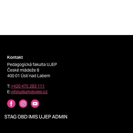
Kontakt
Pedagogická fakulta UJEP
České mládeže 8
400 01 Ústí nad Labem
T:
+420 475 283 111
E:
pfstudium@ujep.cz
STAG
OBD
IMIS
UJEP
ADMIN