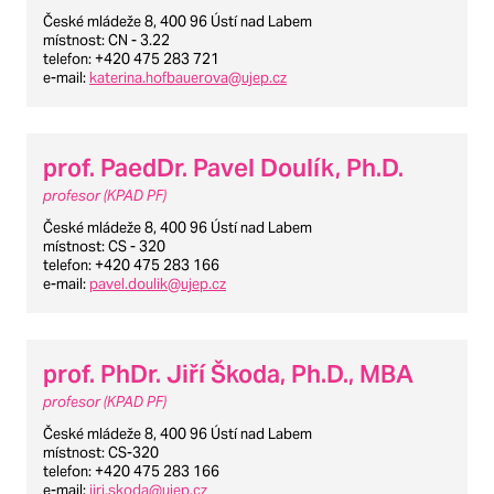
České mládeže 8, 400 96 Ústí nad Labem
místnost
: CN - 3.22
telefon
: +420 475 283 721
e-mail
:
katerina.hofbauerova@ujep.cz
prof. PaedDr. Pavel Doulík, Ph.D.
profesor (KPAD PF)
České mládeže 8, 400 96 Ústí nad Labem
místnost
: CS - 320
telefon
: +420 475 283 166
e-mail
:
pavel.doulik@ujep.cz
prof. PhDr. Jiří Škoda, Ph.D., MBA
profesor (KPAD PF)
České mládeže 8, 400 96 Ústí nad Labem
místnost
: CS-320
telefon
: +420 475 283 166
e-mail
:
jiri.skoda@ujep.cz