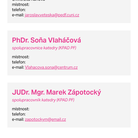
místnost
:
telefon
:
e-mail
:
jaroslav.veteska@pedf.cuni.cz
PhDr. Soňa Vlaháčová
spolupracovnice katedry (KPAD PF)
místnost
:
telefon
:
e-mail
:
Vlahacova.sona@centrum.cz
JUDr. Mgr. Marek Zápotocký
spolupracovník katedry (KPAD PF)
místnost
:
telefon
:
e-mail
:
zapotockym@email.cz