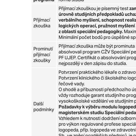
Přijímací zkouškou je písemný test
zam
úrovně studijních předpokladů ucha
Přijímací
verbálního myšlení, schopnost real
zkouška
logických operací, pružnost myšlení 
z oblasti speciální pedagogiky.
Maxim
Minimální počet bodů pro úspěšné spln
Přijímací zkouška může být prominuta
Prominutí
absolvovali program CŽV Speciální p
přijímací
PF UJEP. Certifikát o absolvování prog
zkoušky
nejpozději v den zápisu do studia.
Potvrzení praktického lékaře o zdravot
Potvrzení klinického či školského lo
řečové vady.
O shodě a příbuznosti předchozího 
vždy rozhoduje garant studijního pr
vysokoškolské vzdělání ve studijním 
Další
Požadavky k výběru modulu logopedi
podmínky
magisterském studiu Speciální peda
Vzhledem k nutnosti dodržení odborné 
pro výkon regulované profese speciá
logopeda, příp. logopeda ve zdravotni
Sb., ve znění pozdějších předpisů, j