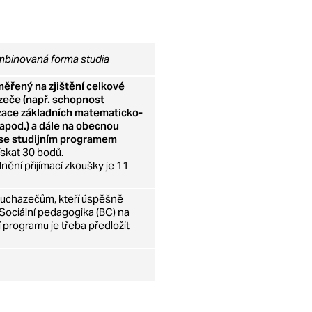
ombinovaná forma studia
ěřený na zjištění celkové
zeče (např. schopnost
izace základních matematicko-
 apod.) a dále na obecnou
í se studijním programem
skat 30 bodů.
ění přijímací zkoušky je 11
 uchazečům, kteří úspěšně
ociální pedagogika (BC) na
 programu je třeba předložit