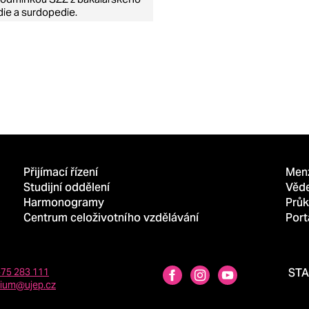
die a surdopedie.
Přijímací řízení
Men
Studijní oddělení
Věd
Harmonogramy
Průk
Centrum celoživotního vzdělávání
Port
475 283 111
ST
dium@ujep.cz