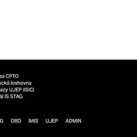
za CPTO
ecká knihovna
azy UJEP (ISIC)
ál IS STAG
AG
OBD
IMIS
UJEP
ADMIN