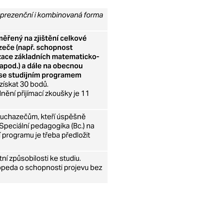
 prezenční i kombinovaná forma
ěřený na zjištění celkové
zeče (např. schopnost
izace základních matematicko-
 apod.) a dále na obecnou
í se studijním programem
získat 30 bodů.
ění přijímací zkoušky je 11
 uchazečům, kteří úspěšně
peciální pedagogika (Bc.) na
 programu je třeba předložit
ní způsobilosti ke studiu.
gopeda o schopnosti projevu bez