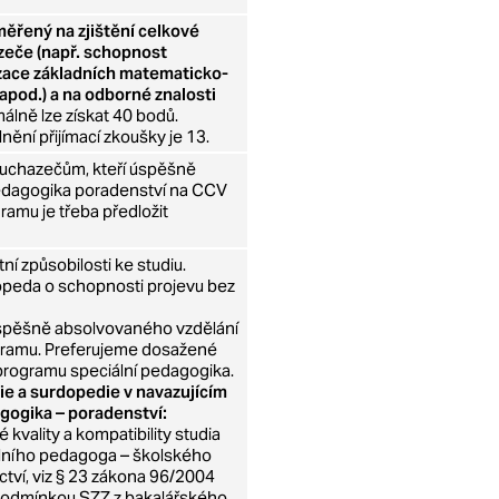
ěřený na zjištění celkové
zeče (např. schopnost
izace základních matematicko-
apod.) a na odborné znalosti
álně lze získat 40 bodů.
ění přijímací zkoušky je 13.
 uchazečům, kteří úspěšně
edagogika poradenství na CCV
ramu je třeba předložit
ní způsobilosti ke studiu.
gopeda o schopnosti projevu bez
úspěšně absolvovaného vzdělání
ogramu. Preferujeme dosažené
programu speciální pedagogika.
e a surdopedie v navazujícím
gogika – poradenství:
kvality a kompatibility studia
lního pedagoga – školského
ctví, viz § 23 zákona 96/2004
e podmínkou SZZ z bakalářského