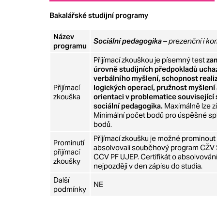
Bakalářské studijní programy
Název
Sociální pedagogika
– prezenční i k
programu
Přijímací zkouškou je písemný test
zam
úrovně studijních předpokladů ucha
verbálního myšlení, schopnost real
Přijímací
logických operací, pružnost myšlení
zkouška
orientaci v problematice souvisejíc
sociální pedagogika.
Maximálně lze zí
Minimální počet bodů pro úspěšné spln
bodů.
Přijímací zkoušku je možné prominout
Prominutí
absolvovali souběhový program CŽV S
přijímací
CCV PF UJEP. Certifikát o absolvování
zkoušky
nejpozději v den zápisu do studia.
Další
NE
podmínky