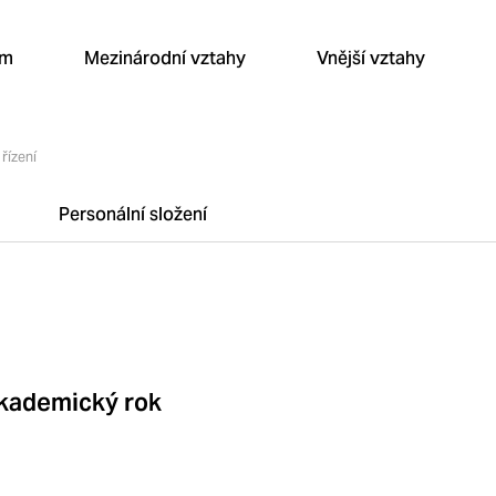
um
Mezinárodní vztahy
Vnější vztahy
 řízení
m
Personální složení
akademický rok