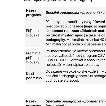
Název
Sociální pedagogika
– prezenční i k
programu
Písemný test zaměřený
na zjišťování
předpokladů uchazeče (např. schopn
Přijímací
schopnost realizace základních mat
zkouška
pružnost myšlení apod.) a také na odb
pedagogiky
. Maximálně lze získat 40 
Minimální počet bodů pro úspěšné spln
Přijímací zkoušku je možné prominout
Prominutí
absolvovali souběhový program CŽV 
přijímací
CCV PF UJEP. Certifikát o absolvování
zkoušky
nejpozději v den zápisu do studia.
Dosažené vysokoškolské vzdělání v o
Další
sociální pedagogiky, speciální pedagog
podmínky
vychovatelství apod.
Název
S
peciální pedagogika – poradenství
programu
forma studia