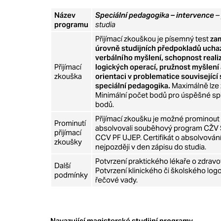
Název
S
peciální pedagogika – intervence
–
programu
studia
Přijímací zkouškou je písemný test
zam
úrovně studijních předpokladů ucha
verbálního myšlení, schopnost real
Přijímací
logických operací, pružnost myšlení
zkouška
orientaci v problematice souvisejíc
speciální pedagogika.
Maximálně lze 
Minimální počet bodů pro úspěšné spln
bodů.
Přijímací zkoušku je možné prominout
Prominutí
absolvovali souběhový program CŽV S
přijímací
CCV PF UJEP. Certifikát o absolvování
zkoušky
nejpozději v den zápisu do studia.
Potvrzení praktického lékaře o zdravot
Další
Potvrzení klinického či školského lo
podmínky
řečové vady.
Navazující magisterské studijní programy