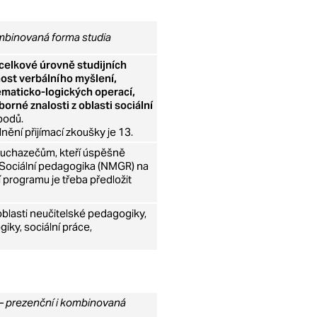
ombinovaná forma studia
 celkové úrovně studijních
ost verbálního myšlení,
ematicko-logických operací,
orné znalosti z oblasti sociální
bodů.
ění přijímací zkoušky je 13.
 uchazečům, kteří úspěšně
Sociální pedagogika (NMGR) na
 programu je třeba předložit
blasti neučitelské pedagogiky,
iky, sociální práce,
– prezenční i kombinovaná