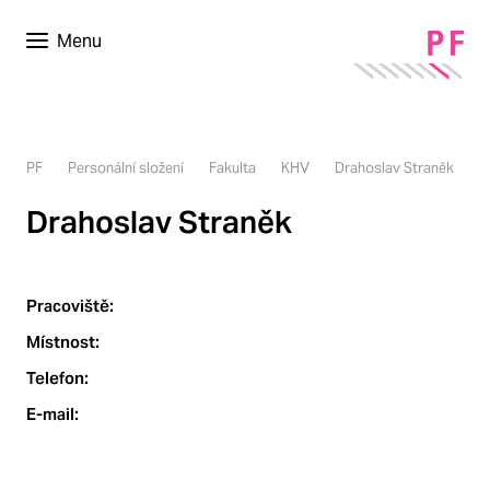
Menu
PF
Personální složení
Fakulta
KHV
Drahoslav Straněk
Drahoslav Straněk
Pracoviště:
Místnost:
Telefon:
E-mail: