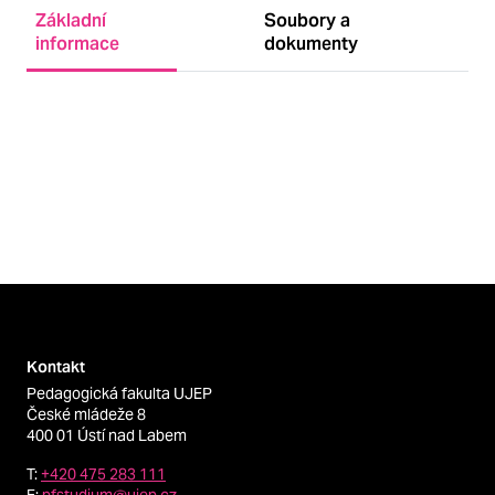
Základní
Soubory a
informace
dokumenty
Kontakt
Pedagogická fakulta UJEP
České mládeže 8
400 01 Ústí nad Labem
T:
+420 475 283 111