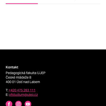
Kontakt
Pedagogická fakulta UJEP
České mládeže 8
400 01 Ústí nad Labem
T:
+420 475 283 111
E:
pfstudium@ujep.cz