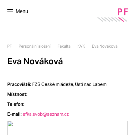
Menu
PF
Personální složení
Fakulta
KVK
Eva Nováková
Eva Nováková
Pracoviště:
FZŠ České mládeže, Ústí nad Labem
Místnost:
Telefon:
E-mail:
efka.svob@seznam.cz