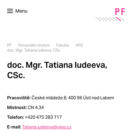
Menu
PF
Personální složení
Fakulta
KPS
doc. Mgr. Tatiana Iudeeva, CSc.
doc. Mgr. Tatiana Iudeeva,
CSc.
Pracoviště:
České mládeže 8, 400 96 Ústí nad Labem
Místnost:
CN 4.34
Telefon:
+420 475 283 717
E-mail:
Tatiana.iudeeva@ujep.cz