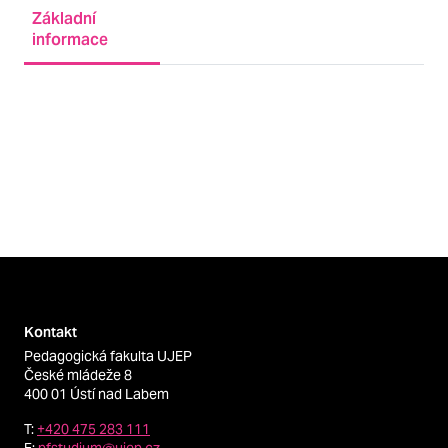
Základní
informace
Kontakt
Pedagogická fakulta UJEP
České mládeže 8
400 01 Ústí nad Labem
T:
+420 475 283 111