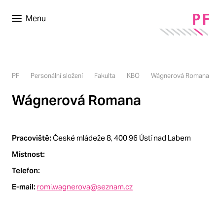
Menu
PF
Personální složení
Fakulta
KBO
Wágnerová Romana
Wágnerová Romana
Pracoviště:
České mládeže 8, 400 96 Ústí nad Labem
Místnost:
Telefon:
E-mail:
romi.wagnerova@seznam.cz