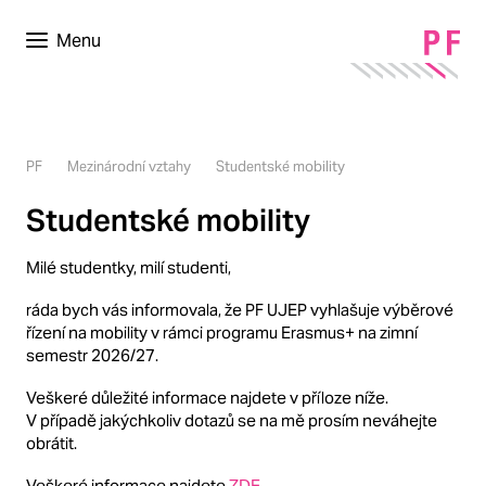
Menu
PF
Mezinárodní vztahy
Studentské mobility
Studentské mobility
Milé studentky, milí studenti,
ráda bych vás informovala, že PF UJEP vyhlašuje výběrové
řízení na mobility v rámci programu Erasmus+ na zimní
semestr 2026/27.
Veškeré důležité informace najdete v příloze níže.
V případě jakýchkoliv dotazů se na mě prosím neváhejte
obrátit.
Veškeré informace najdete
ZDE