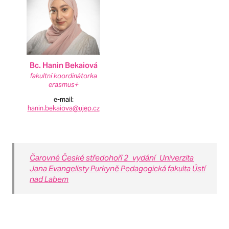
Bc. Hanin Bekaiová
fakultní koordinátorka
erasmus+
e-mail
:
hanin.bekaiova@ujep.cz
Čarovné České středohoří 2_vydání_Univerzita
Jana Evangelisty Purkyně Pedagogická fakulta Ústí
nad Labem