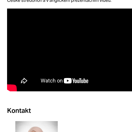
České středohoří a v anglickém prezentačním videu.
Kontakt