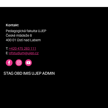
Kontakt
Pedagogická fakulta UJEP
České mládeže 8
400 01 Ústí nad Labem
T:
+420 475 283 111
E:
pfstudium@ujep.cz
STAG
OBD
IMIS
UJEP
ADMIN